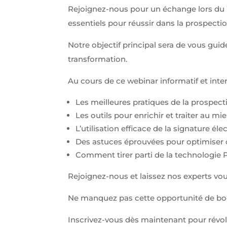
notre site et
Rejoignez-nous pour un échange lors du W
interagissent
dessus.
essentiels pour réussir dans la prospection
Notre objectif principal sera de vous gui
Experience
transformation.
Nous utilisons
Google
Au cours de ce webinar informatif et inter
reCaptcha
pour la lutte
anti-spam en
Les meilleures pratiques de la prospecti
renforçant la
Les outils pour enrichir et traiter au mi
sécurité sur
notre
L’utilisation efficace de la signature él
formulaire de
Des astuces éprouvées pour optimiser cha
contact et
éviter ainsi le
Comment tirer parti de la technologie P
détournement
de notre
Rejoignez-nous et laissez nos experts 
formulaire.
Ne manquez pas cette opportunité de boos
Marketing
Inscrivez-vous dès maintenant pour révol
Afin de