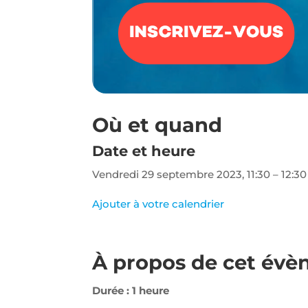
relation pour
nous
contacter.
Audience
Nous
utilisons
Google
Où et quand
Analytics
pour
Date et heure
mesurer
l'audience
Vendredi 29 septembre 2023,
11:30 – 12:3
de notre site
internet. Ces
cookies
Ajouter à votre calendrier
recueillent
des données
anonymes
afin
À propos de cet év
d'analyser
comment
les visiteurs
Durée : 1 heure
utilisent