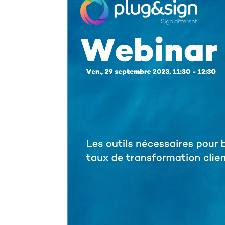
Obligatoires
Ces scripts
sont
nécessaires
pour pouvoir
naviguer sur
notre site
internet pour
permettre
notamment
d'avoir accès à
la
cartographie
de notre
localisation
qu'aux
fonctionnalités
de mise en