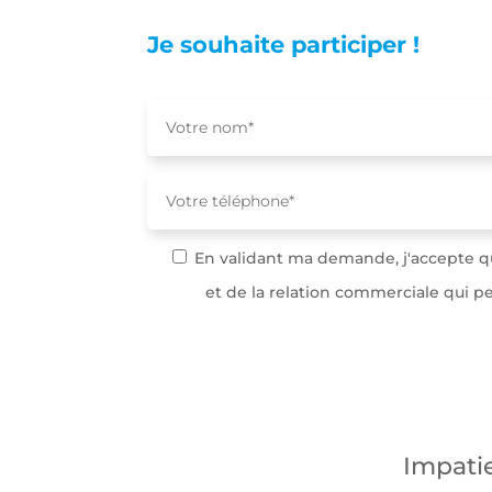
pouvoir
personnaliser
Je souhaite participer !
des
publicités en
fonction des
contenus vu
sur notre site
ou des sites
ayant la
même
thématique
(annonces
sponsorisés
En validant ma demande, j'accepte qu
en fonction
des
et de la relation commerciale qui 
recherches,
bannières
sur sites
partenaires
de Google),
nous utilisons
des cookies
et autres
Impatie
données via
nos