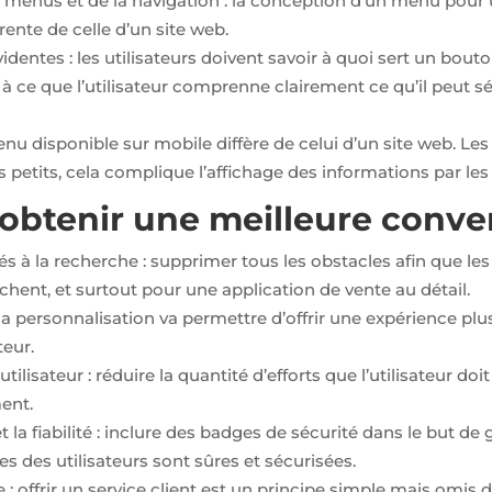
es menus et de la navigation : la conception d’un menu pour
rente de celle d’un site web.
identes : les utilisateurs doivent savoir à quoi sert un bout
er à ce que l’utilisateur comprenne clairement ce qu’il peut s
tenu disponible sur mobile diffère de celui d’un site web. Le
petits, cela complique l’affichage des informations par les u
btenir une meilleure conver
iés à la recherche : supprimer tous les obstacles afin que les
erchent, et surtout pour une application de vente au détail.
 la personnalisation va permettre d’offrir une expérience plu
teur.
’utilisateur : réduire la quantité d’efforts que l’utilisateur doi
ent.
t la fiabilité : inclure des badges de sécurité dans le but de 
 des utilisateurs sont sûres et sécurisées.
e : offrir un service client est un principe simple mais omis 