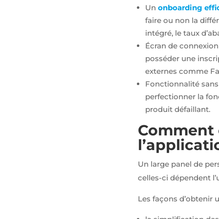
pouvoir
Un
onboarding effi
personnaliser
faire ou non la diff
des
intégré, le taux d’a
publicités en
fonction des
Écran de connexion s
contenus vu
posséder une inscri
sur notre site
ou des sites
externes comme Fa
ayant la
Fonctionnalité sans 
même
thématique
perfectionner la fon
(annonces
produit défaillant.
sponsorisés
en fonction
Comment ob
des
recherches,
l’applicati
bannières
sur sites
Un large panel de pers
partenaires
de Google),
celles-ci dépendent l’
nous utilisons
des cookies
Les façons d’obtenir u
et autres
données via
nos