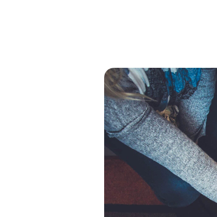
Obligatoires
Ces scripts
sont
nécessaires
pour pouvoir
naviguer sur
notre site
internet pour
permettre
notamment
d'avoir accès à
la
cartographie
de notre
localisation
qu'aux
fonctionnalités
de mise en