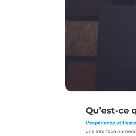
relation pour
nous
contacter.
Audience
Nous
utilisons
Google
Analytics
pour
mesurer
l'audience
de notre site
internet. Ces
cookies
recueillent
des données
anonymes
Qu’est-ce q
afin
d'analyser
comment
L’expérience utilisat
les visiteurs
une interface numériq
utilisent