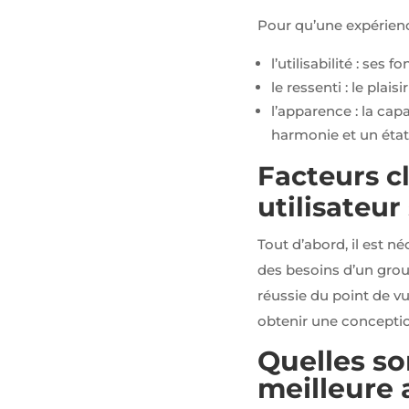
notre site et
interagissent
Pour qu’une expérience
dessus.
l’utilisabilité : ses 
le ressenti : le plais
Experience
l’apparence : la cap
Nous utilisons
Google
harmonie et un état 
reCaptcha
pour la lutte
Facteurs c
anti-spam en
renforçant la
utilisateur
sécurité sur
notre
Tout d’abord, il est n
formulaire de
contact et
des besoins d’un group
éviter ainsi le
détournement
réussie du point de vue
de notre
obtenir une conception
formulaire.
Quelles so
meilleure 
Marketing
Afin de