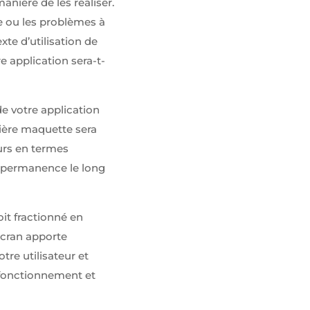
manière de les réaliser.
le ou les problèmes à
xte d’utilisation de
e application sera-t-
e votre application
ière maquette sera
eurs en termes
n permanence le long
it fractionné en
écran apporte
tre utilisateur et
e fonctionnement et