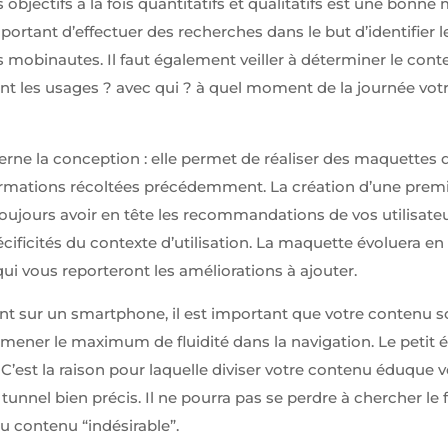
es objectifs à la fois quantitatifs et qualitatifs est une bonne 
important d’effectuer des recherches dans le but d’identifier 
 mobinautes. Il faut également veiller à déterminer le conte
sont les usages ? avec qui ? à quel moment de la journée votr
erne la conception : elle permet de réaliser des maquettes d
ormations récoltées précédemment. La création d’une prem
t toujours avoir en tête les recommandations de vos utilisat
cificités du contexte d’utilisation. La maquette évoluera e
 qui vous reporteront les améliorations à ajouter.
 sur un smartphone, il est important que votre contenu so
’amener le maximum de fluidité dans la navigation. Le petit 
 C’est la raison pour laquelle diviser votre contenu éduque vo
tunnel bien précis. Il ne pourra pas se perdre à chercher l
du contenu “indésirable”.