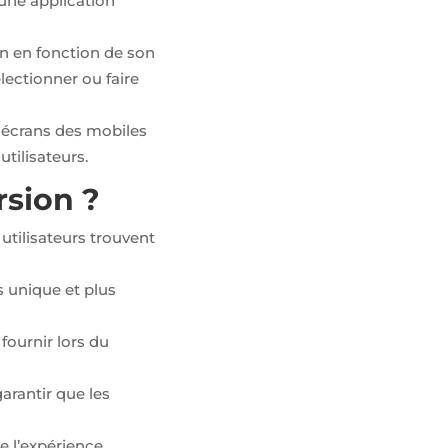
 une application
on en fonction de son
électionner ou faire
s écrans des mobiles
tilisateurs.
sion ?
 utilisateurs trouvent
s unique et plus
t fournir lors du
garantir que les
de l’expérience