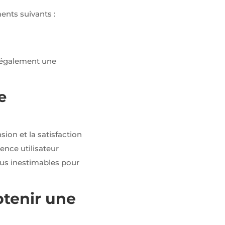
ments suivants :
is également une
e
sion et la satisfaction
ence utilisateur
 plus inestimables pour
btenir une