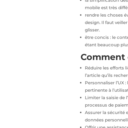
la simplification d
partenaires
mobile est très diffé
Google Ads
et Facebook
rendre les choses év
Ads.
design. Il faut veill
glisser.
être concis : le con
étant beaucoup plus 
Comment o
Réduire les efforts l
l’article qu’ils rech
Personnaliser l’UX :
pertinente à l’utilisa
Limiter la saisie de l
processus de paiem
Assurer la sécurité e
données personnelles
Offrir une assistanc