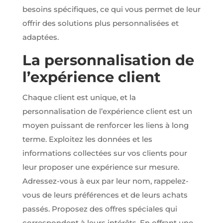
pouvoir
besoins spécifiques, ce qui vous permet de leur
personnaliser
offrir des solutions plus personnalisées et
des
publicités en
adaptées.
fonction des
contenus vu
La personnalisation de
sur notre site
ou des sites
l’expérience client
ayant la
même
thématique
Chaque client est unique, et la
(annonces
personnalisation de l’expérience client est un
sponsorisés
en fonction
moyen puissant de renforcer les liens à long
des
terme. Exploitez les données et les
recherches,
bannières
informations collectées sur vos clients pour
sur sites
leur proposer une expérience sur mesure.
partenaires
de Google),
Adressez-vous à eux par leur nom, rappelez-
nous utilisons
vous de leurs préférences et de leurs achats
des cookies
et autres
passés. Proposez des offres spéciales qui
données via
nos
correspondent à leurs intérêts. En offrant une