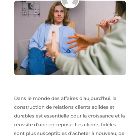
Obligatoires
Ces scripts
sont
nécessaires
pour pouvoir
naviguer sur
notre site
internet pour
permettre
notamment
d'avoir accès à
Dans le monde des affaires d’aujourd’hui, la
la
construction de relations clients solides et
cartographie
de notre
durables est essentielle pour la croissance et la
localisation
réussite d’une entreprise. Les clients fidèles
qu'aux
fonctionnalités
sont plus susceptibles d’acheter à nouveau, de
de mise en