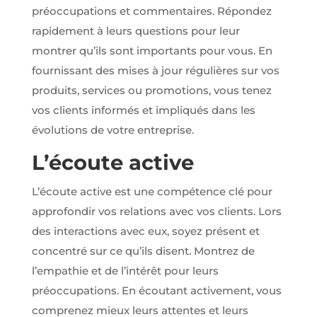
notre site et
préoccupations et commentaires. Répondez
interagissent
dessus.
rapidement à leurs questions pour leur
montrer qu’ils sont importants pour vous. En
fournissant des mises à jour régulières sur vos
Experience
Nous utilisons
produits, services ou promotions, vous tenez
Google
vos clients informés et impliqués dans les
reCaptcha
pour la lutte
évolutions de votre entreprise.
anti-spam en
renforçant la
L’écoute active
sécurité sur
notre
formulaire de
L’écoute active est une compétence clé pour
contact et
approfondir vos relations avec vos clients. Lors
éviter ainsi le
détournement
des interactions avec eux, soyez présent et
de notre
concentré sur ce qu’ils disent. Montrez de
formulaire.
l’empathie et de l’intérêt pour leurs
préoccupations. En écoutant activement, vous
Marketing
comprenez mieux leurs attentes et leurs
Afin de