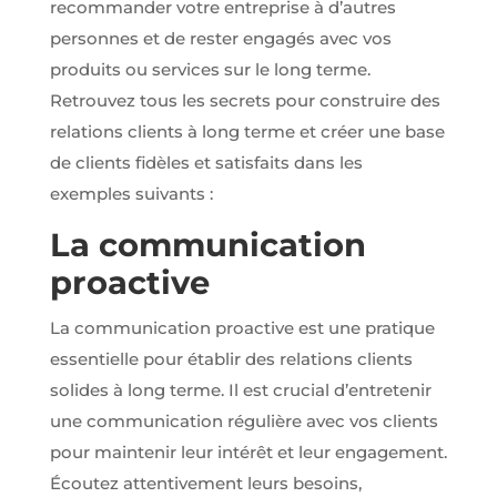
recommander votre entreprise à d’autres
relation pour
nous
personnes et de rester engagés avec vos
contacter.
produits ou services sur le long terme.
Retrouvez tous les secrets pour construire des
Audience
relations clients à long terme et créer une base
Nous
utilisons
de clients fidèles et satisfaits dans les
Google
exemples suivants :
Analytics
pour
La communication
mesurer
l'audience
proactive
de notre site
internet. Ces
cookies
La communication proactive est une pratique
recueillent
essentielle pour établir des relations clients
des données
anonymes
solides à long terme. Il est crucial d’entretenir
afin
une communication régulière avec vos clients
d'analyser
comment
pour maintenir leur intérêt et leur engagement.
les visiteurs
utilisent
Écoutez attentivement leurs besoins,