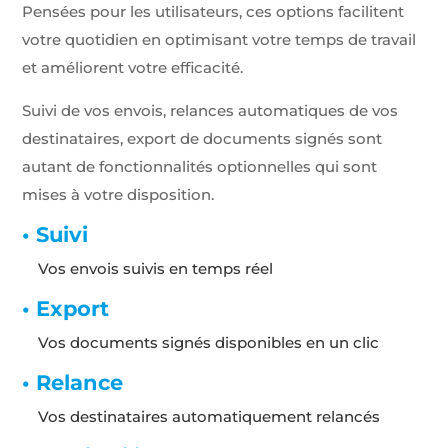
Pensées pour les utilisateurs, ces options facilitent
votre quotidien en optimisant votre temps de travail
et améliorent votre efficacité.
Suivi de vos envois, relances automatiques de vos
Obligatoires
destinataires, export de documents signés sont
Ces scripts
autant de fonctionnalités optionnelles qui sont
sont
nécessaires
mises à votre disposition.
pour pouvoir
naviguer sur
• Suivi
notre site
internet pour
Vos envois suivis en temps réel
permettre
notamment
• Export
d'avoir accès à
la
Vos documents signés disponibles en un clic
cartographie
de notre
• Relance
localisation
qu'aux
Vos destinataires automatiquement relancés
fonctionnalités
de mise en