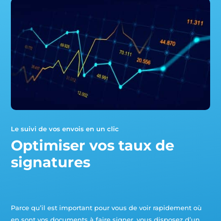
notre site et
interagissent
dessus.
Experience
Nous utilisons
Google
reCaptcha
pour la lutte
anti-spam en
renforçant la
sécurité sur
notre
Le suivi de vos envois en un clic
formulaire de
Optimiser vos taux de
contact et
éviter ainsi le
signatures
détournement
de notre
formulaire.
Parce qu’il est important pour vous de voir rapidement où
Marketing
Afin de
en sont vos documents à faire signer, vous disposez d’un