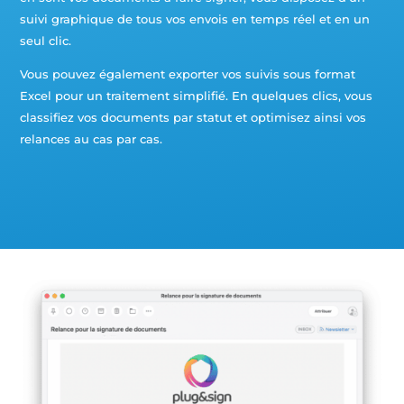
pouvoir
suivi graphique de tous vos envois en temps réel et en un
personnaliser
seul clic.
des
publicités en
Vous pouvez également exporter vos suivis sous format
fonction des
contenus vu
Excel pour un traitement simplifié. En quelques clics, vous
sur notre site
classifiez vos documents par statut et optimisez ainsi vos
ou des sites
relances au cas par cas.
ayant la
même
thématique
(annonces
sponsorisés
en fonction
des
recherches,
bannières
sur sites
partenaires
de Google),
nous utilisons
des cookies
et autres
données via
nos