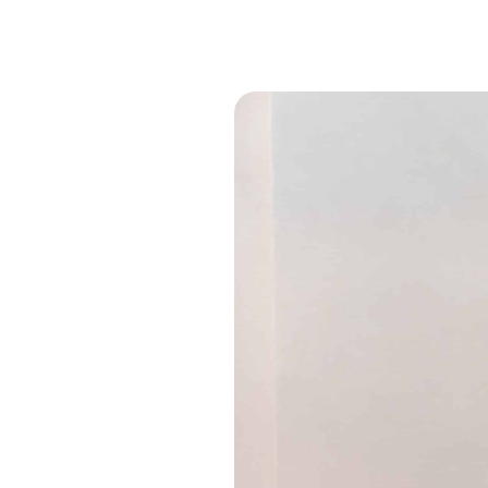
Obligatoires
Ces scripts
sont
nécessaires
pour pouvoir
naviguer sur
notre site
internet pour
permettre
notamment
d'avoir accès à
la
cartographie
de notre
localisation
qu'aux
fonctionnalités
de mise en