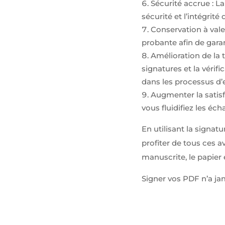
Sécurité accrue : L
pouvoir
personnaliser
sécurité et l’intégrité
des
Conservation à val
publicités en
probante afin de gara
fonction des
contenus vu
Amélioration de la t
sur notre site
signatures et la vérifi
ou des sites
ayant la
dans les processus d’e
même
Augmenter la satisfa
thématique
(annonces
vous fluidifiez les éc
sponsorisés
en fonction
En utilisant la signa
des
recherches,
profiter de tous ces 
bannières
manuscrite, le papier 
sur sites
partenaires
Signer vos PDF n’a jam
de Google),
nous utilisons
des cookies
et autres
données via
nos