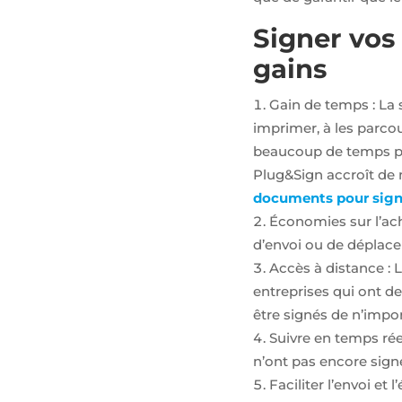
notre site et
interagissent
Signer vos
dessus.
gains
Experience
Gain de temps : La 
Nous utilisons
imprimer, à les parcou
Google
reCaptcha
beaucoup de temps po
pour la lutte
Plug&Sign accroît de m
anti-spam en
renforçant la
documents pour sign
sécurité sur
Économies sur l’ach
notre
formulaire de
d’envoi ou de déplac
contact et
Accès à distance : L
éviter ainsi le
détournement
entreprises qui ont d
de notre
être signés de n’impo
formulaire.
Suivre en temps réel
n’ont pas encore sign
Marketing
Faciliter l’envoi e
Afin de