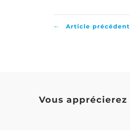
partenaires
Google Ads
et Facebook
Ads.
←
Article précéden
Vous apprécierez 