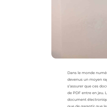
relation pour
nous
contacter.
Audience
Nous
utilisons
Google
Analytics
pour
mesurer
l'audience
de notre site
internet. Ces
cookies
Dans le monde numériq
recueillent
des données
devenus un moyen rapi
anonymes
s’assurer que ces doc
afin
d'analyser
de PDF entre en jeu. L
comment
les visiteurs
document électronique,
utilisent
que de garantir que l