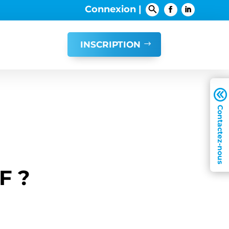
Connexion |
INSCRIPTION
A
F ?