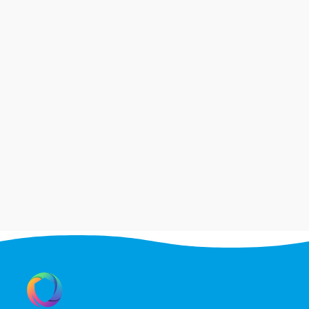
La signature électronique des contrats
d'assurance est légale depuis 2018 avec la loi
Pacte, mais son adoption reste...