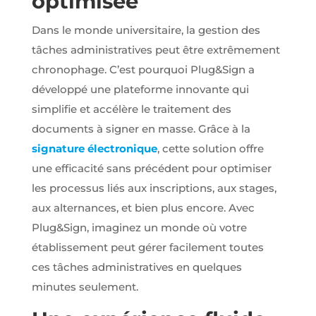
optimisée
relation pour
nous
Dans le monde universitaire, la gestion des
contacter.
tâches administratives peut être extrêmement
chronophage. C’est pourquoi Plug&Sign a
Audience
développé une plateforme innovante qui
Nous
utilisons
simplifie et accélère le traitement des
Google
Analytics
documents à signer en masse. Grâce à la
pour
signature électronique
, cette solution offre
mesurer
l'audience
une efficacité sans précédent pour optimiser
de notre site
les processus liés aux inscriptions, aux stages,
internet. Ces
cookies
aux alternances, et bien plus encore. Avec
recueillent
Plug&Sign, imaginez un monde où votre
des données
anonymes
établissement peut gérer facilement toutes
afin
ces tâches administratives en quelques
d'analyser
comment
minutes seulement.
les visiteurs
utilisent