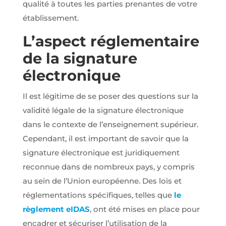
qualité à toutes les parties prenantes de votre
pouvoir
personnaliser
établissement.
des
publicités en
L’aspect réglementaire
fonction des
contenus vu
de la signature
sur notre site
ou des sites
électronique
ayant la
même
Il est légitime de se poser des questions sur la
thématique
(annonces
validité légale de la signature électronique
sponsorisés
dans le contexte de l’enseignement supérieur.
en fonction
des
Cependant, il est important de savoir que la
recherches,
bannières
signature électronique est juridiquement
sur sites
reconnue dans de nombreux pays, y compris
partenaires
de Google),
au sein de l’Union européenne. Des lois et
nous utilisons
réglementations spécifiques, telles que
le
des cookies
et autres
règlement eIDAS
, ont été mises en place pour
données via
encadrer et sécuriser l’utilisation de la
nos