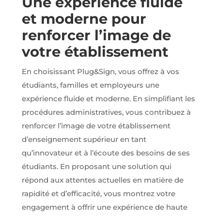
Une expérience fluide
notre site et
interagissent
et moderne pour
dessus.
renforcer l’image de
votre établissement
Experience
Nous utilisons
Google
En choisissant Plug&Sign, vous offrez à vos
reCaptcha
étudiants, familles et employeurs une
pour la lutte
anti-spam en
expérience fluide et moderne. En simplifiant les
renforçant la
procédures administratives, vous contribuez à
sécurité sur
notre
renforcer l’image de votre établissement
formulaire de
contact et
d’enseignement supérieur en tant
éviter ainsi le
qu’innovateur et à l’écoute des besoins de ses
détournement
de notre
étudiants. En proposant une solution qui
formulaire.
répond aux attentes actuelles en matière de
rapidité et d’efficacité, vous montrez votre
Marketing
engagement à offrir une expérience de haute
Afin de