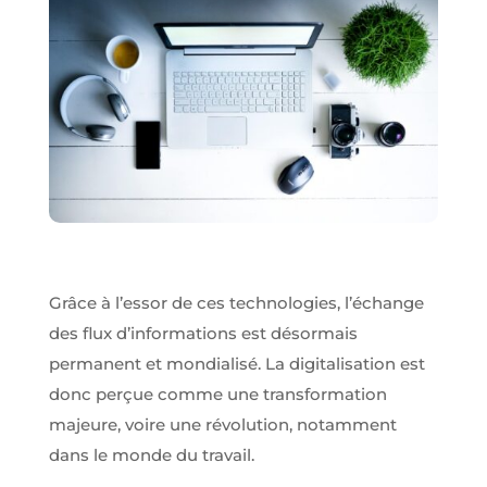
Obligatoires
Ces scripts
sont
nécessaires
pour pouvoir
naviguer sur
notre site
internet pour
permettre
Grâce à l’essor de ces technologies, l’échange
notamment
des flux d’informations est désormais
d'avoir accès à
la
permanent et mondialisé. La digitalisation est
cartographie
donc perçue comme une transformation
de notre
localisation
majeure, voire une révolution, notamment
qu'aux
dans le monde du travail.
fonctionnalités
de mise en