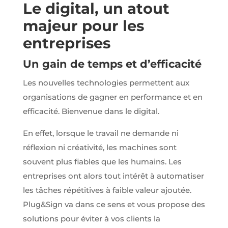
relation pour
Le digital, un atout
nous
majeur pour les
contacter.
entreprises
Audience
Un gain de temps et d’efficacité
Nous
utilisons
Les nouvelles technologies permettent aux
Google
Analytics
organisations de gagner en performance et en
pour
mesurer
efficacité. Bienvenue dans le digital.
l'audience
de notre site
En effet, lorsque le travail ne demande ni
internet. Ces
réflexion ni créativité, les machines sont
cookies
recueillent
souvent plus fiables que les humains. Les
des données
anonymes
entreprises ont alors tout intérêt à automatiser
afin
les tâches répétitives à faible valeur ajoutée.
d'analyser
comment
Plug&Sign va dans ce sens et vous propose des
les visiteurs
solutions pour éviter à vos clients la
utilisent