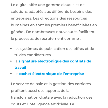
pouvoir
Le digital offre une gamme d’outils et de
personnaliser
solutions adaptés aux différents besoins des
des
publicités en
entreprises. Les directions des ressources
fonction des
humaines en sont les premiers bénéficiaires en
contenus vu
sur notre site
général. De nombreuses nouveautés facilitent
ou des sites
ayant la
le processus de recrutement comme :
même
thématique
les systèmes de publication des offres et de
(annonces
tri des candidatures
sponsorisés
en fonction
la
signature électronique des contrats de
des
travail
recherches,
bannières
le
cachet électron
ique de l’entreprise
sur sites
partenaires
Le service de paie et la gestion des carrières
de Google),
nous utilisons
profitent aussi des apports de la
des cookies
transformation digitale avec la réduction des
et autres
données via
coûts et l’intelligence artificielle. La
nos