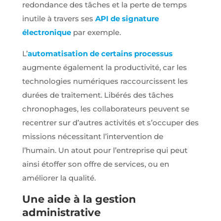
notre site et
redondance des tâches et la perte de temps
interagissent
inutile à travers ses
API de signature
dessus.
électronique
par exemple.
Experience
L’
automatisation de certains processus
Nous utilisons
augmente également la productivité, car les
Google
reCaptcha
technologies numériques raccourcissent les
pour la lutte
durées de traitement. Libérés des tâches
anti-spam en
renforçant la
chronophages, les collaborateurs peuvent se
sécurité sur
recentrer sur d’autres activités et s’occuper des
notre
formulaire de
missions nécessitant l’intervention de
contact et
l’humain. Un atout pour l’entreprise qui peut
éviter ainsi le
détournement
ainsi étoffer son offre de services, ou en
de notre
formulaire.
améliorer la qualité.
Une aide à la gestion
Marketing
administrative
Afin de