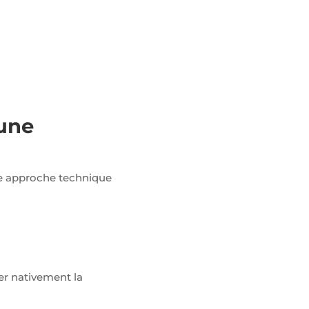
 une
ne approche technique
er nativement la