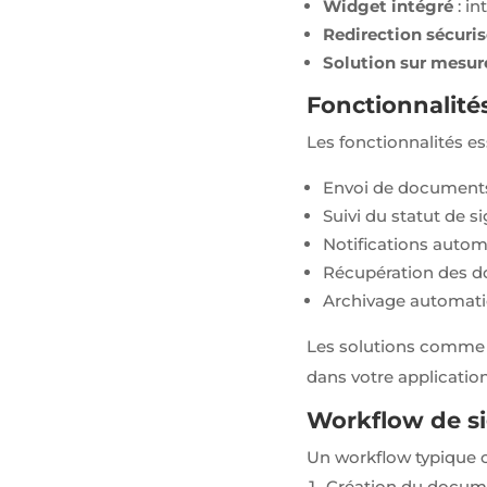
Widget intégré
: in
Redirection sécuri
Solution sur mesur
Fonctionnalités
Les fonctionnalités ess
Envoi de documents
Suivi du statut de s
Notifications auto
Récupération des 
Archivage automat
Les solutions comm
dans votre applicatio
Workflow de si
Un workflow typique 
Création du docume