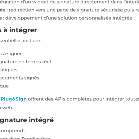
tégration d’un widget de signature directement dans l’inter
sée
: redirection vers une page de signature sécurisée puis re
e
: développement d’une solution personnalisée intégrée
 à intégrer
entielles incluent :
 à signer
ignature en temps réel
matiques
documents signés
ique
e
Plug&Sign
offrent des APIs complètes pour intégrer toutes
n web.
gnature intégré
comprend :
nt dans l’application