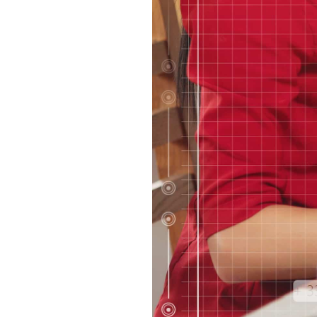
notre site et
interagissent
dessus.
Experience
Nous utilisons
Google
reCaptcha
pour la lutte
anti-spam en
renforçant la
sécurité sur
notre
formulaire de
contact et
éviter ainsi le
détournement
de notre
formulaire.
Marketing
Afin de