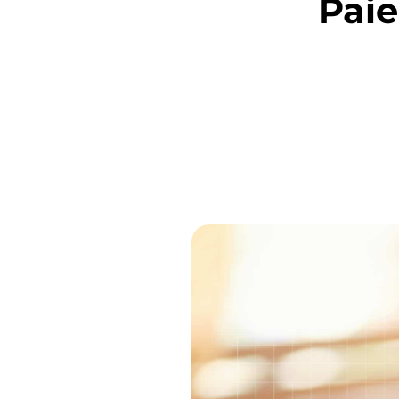
Paie
Obligatoires
Ces scripts
sont
nécessaires
pour pouvoir
naviguer sur
notre site
internet pour
permettre
notamment
d'avoir accès à
la
cartographie
de notre
localisation
qu'aux
fonctionnalités
de mise en