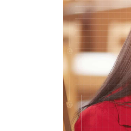
relation pour
nous
contacter.
Audience
Nous
utilisons
Google
Analytics
pour
mesurer
l'audience
de notre site
internet. Ces
cookies
recueillent
des données
anonymes
afin
d'analyser
comment
les visiteurs
utilisent