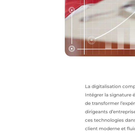
pouvoir
personnaliser
des
publicités en
fonction des
contenus vu
sur notre site
ou des sites
ayant la
même
thématique
(annonces
sponsorisés
en fonction
des
recherches,
La digitalisation comp
bannières
Intégrer la signature
sur sites
partenaires
de transformer l’expér
de Google),
dirigeants d’entrepri
nous utilisons
des cookies
ces technologies dans 
et autres
client moderne et flui
données via
nos